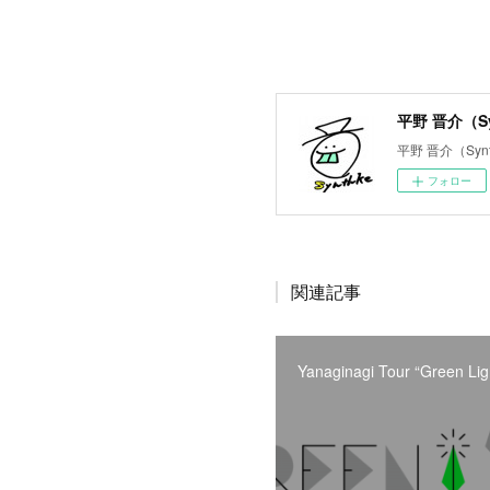
平野 晋介（Synt
平野 晋介（Synthke
フォロー
関連記事
Yanaginagi Tour “Green Lig