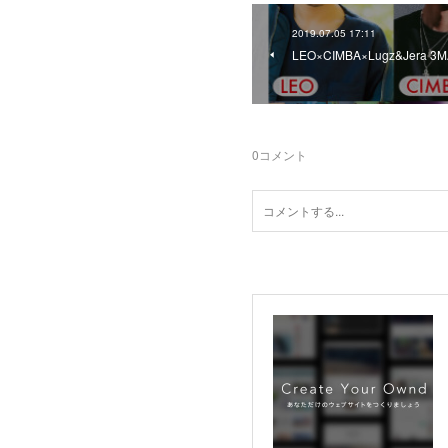
2019.07.05 17:11
LEO×CIMBA×Lugz&Jera 3
0
コメント