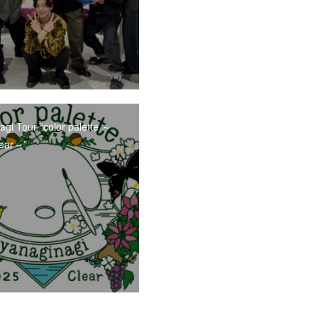
agi Tour “color palette ～
lear～”