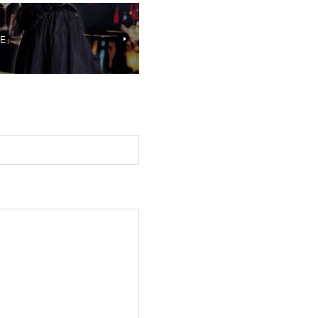
VE」
。