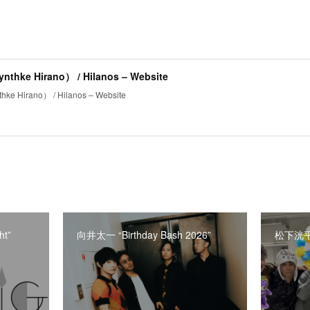
hke Hirano） / Hilanos – Website
 Hirano） / Hilanos – Website
ht”
向井太一 “Birthday Bash 2026”
松下洸平 H