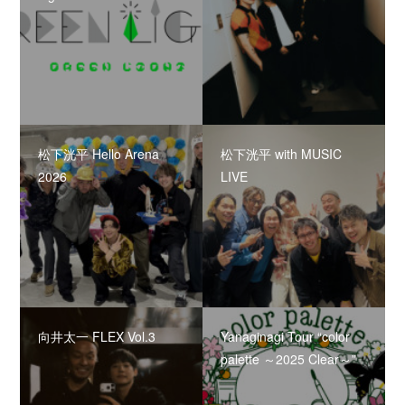
松下洸平 Hello Arena
松下洸平 with MUSIC
2026
LIVE
向井太一 FLEX Vol.3
Yanaginagi Tour “color
palette ～2025 Clear～”