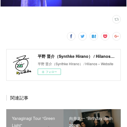
平野 晋介（Synthke Hirano） / Hilanos – Website
平野 晋介（Synthke Hirano） / Hilanos – Website
フォロー
関連記事
Yanaginagi Tour “Green
向井太一 “Birthday Bash
Light”
2026”