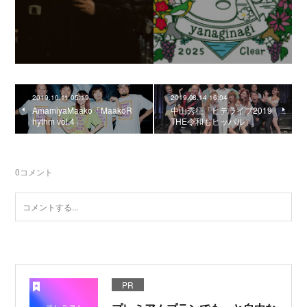
2019.10.11 05:19
2019.08.14 16:04
AmamiyaMaako「MaakoR
中山秀征「ヒデライブ2019
hythm vol.4」
THE令和もヒッパル」
0
コメント
PR